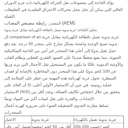
يؤكد الحاجة إلى مجموعات نقل الحركة الكهربائية ذات عزم الدوران
العالي التي يمكن أن تحل محل محركات الاحتراق التقليدية في التطبيقات
الثقيلة.
رابطة مصنعي المعدات (AEM)
المصدر:
تحليل الكفاءة: عربة يدوية تعمل بالطاقة الكهربائية مقابل عربة يدوية
عربة يدوية تعمل بالطاقة الكهربائية مقابل عربة
ال comparison of an
يدوية
تصبح الوحدة واضحة بشكل صارخ على منحدر 30 درجة. يعد دفع
حمل ثقيل يدويًا إلى أعلى هذا المنحدر غير آمن من الناحية الميكانيكية
الحيوية، مما يضع ضغطًا شديدًا على العمود الفقري القطني ونظام القلب
والأوعية الدموية. غالبًا ما يكون من المستحيل نقل الأحمال التي يزيد وزنها
عن 100 كجم يدويًا على هذا المنحدر دون المخاطرة بالإصابة أو فقدان
السيطرة. تحول عربة كهربائية هذه المهمة من خطر على السلامة إلى
عملية روتينية. في حين أن الاستثمار الأولي أعلى، إلا أن العائد على
الاستثمار (ROI) يتحقق من خلال انخفاض تكاليف العمالة، وعدد أقل من
الإصابات، والقدرة على نقل كميات أكبر من المواد يوميًا.
تسلط مقارنة الجدوى التشغيلية الضوء على ضرورة كهربة أعمال
المنحدرات.
عربة يدوية تعمل بالكهرباء
عربة يدوية
الاعتبار
150-200 كجم (حسب
أقل من 50 كجم (مجهود
تحميل آمن على