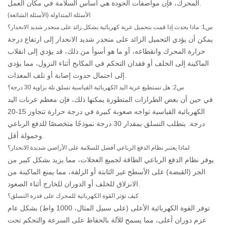
المحرك، فإن مواصفات الجودة هي أساس السلامة في مكان العمل.
الأسئلة المتداولة (الأسئلة الشائعة)
س1: ماذا يحدث إذا قمت بتحميل عربة كهربائية بشكل زائد على منحدر شديد الانحدار؟
يمكن أن يؤدي التحميل الزائد على منحدر شديد الانحدار إلى ارتفاع درجة
حرارة المحرك وانقطاعه، أو ما هو أسوأ من ذلك، قد يؤدي إلى انقلاب
الماكينة إلى الخلف أو فقدان التحكم في المكابح أثناء النزول، مما يؤدي
إلى احتمال حدوث إصابة أو تلف المعدات.
س2: هل تستطيع عربة اليد الكهربائية القياسية تسلق تلة بزاوية 30 درجة؟
في حين أن بعض الطرازات المتطورة يمكنها ذلك، فإن معظم عربات اليد
الكهربائية القياسية تواجه صعوبة كبيرة في درجة حرارة تتجاوز 15-20
درجة. يتطلب التسلق بمقدار 30 درجة نموذجًا متخصصًا للدفع الرباعي
وحمولة أقل.
لماذا يعتبر نظام الدفع الرباعي أفضل للسلامة على الأراضي شديدة الانحدار؟
يوفر نظام الدفع الرباعي الطاقة لجميع العجلات، مما يزيد بشكل كبير من
الجر (القبضة) على الأسطح غير الثابتة أو الزلقة، مما يمنع الماكينة من
الانزلاق للخلف أو الدوران للخارج أثناء الصعود.
كيف تؤثر القوة الكهربائية للمحرك على قدرة التسلق؟
توفر القوة الكهربائية الأعلى (على سبيل المثال، 1000 واط) بشكل عام
عزم دوران أعلى، مما يسمح للآلة بالحفاظ على السرعة والتحكم تحت