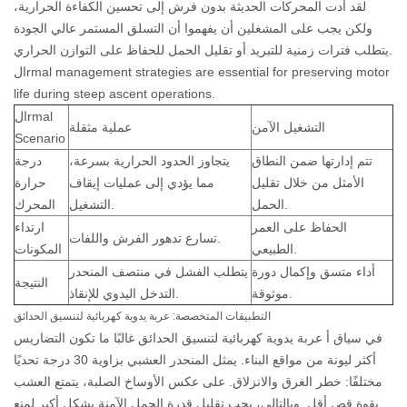
لقد أدت المحركات الحديثة بدون فرش إلى تحسين الكفاءة الحرارية،
ولكن يجب على المشغلين أن يفهموا أن التسلق المستمر عالي الجودة
يتطلب فترات زمنية للتبريد أو تقليل الحمل للحفاظ على التوازن الحراري.
الrmal management strategies are essential for preserving motor
life during steep ascent operations.
الrmal
التشغيل الآمن
عملية مثقلة
Scenario
تتم إدارتها ضمن النطاق
يتجاوز الحدود الحرارية بسرعة،
درجة
الأمثل من خلال تقليل
مما يؤدي إلى عمليات إيقاف
حرارة
الحمل.
التشغيل.
المحرك
الحفاظ على العمر
ارتداء
تسارع تدهور الفرش واللفات.
الطبيعي.
المكونات
أداء متسق وإكمال دورة
يتطلب الفشل في منتصف المنحدر
النتيجة
موثوقة.
التدخل اليدوي للإنقاذ.
التطبيقات المتخصصة: عربة يدوية كهربائية لتنسيق الحدائق
في سياق أ
عربة يدوية كهربائية لتنسيق الحدائق
غالبًا ما تكون التضاريس
أكثر ليونة من مواقع البناء. يمثل المنحدر العشبي بزاوية 30 درجة تحديًا
مختلفًا: خطر الغرق والانزلاق. على عكس الأوساخ الصلبة، يتمتع العشب
بقوة قص أقل. وبالتالي، يجب تقليل قدرة الحمل الآمنة بشكل أكبر لمنع