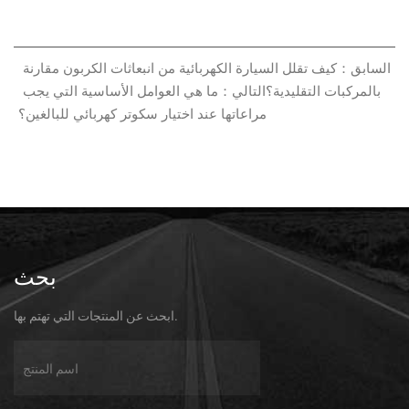
السابق：كيف تقلل السيارة الكهربائية من انبعاثات الكربون مقارنة
بالمركبات التقليدية؟
التالي：ما هي العوامل الأساسية التي يجب
مراعاتها عند اختيار سكوتر كهربائي للبالغين؟
بحث
ابحث عن المنتجات التي تهتم بها.