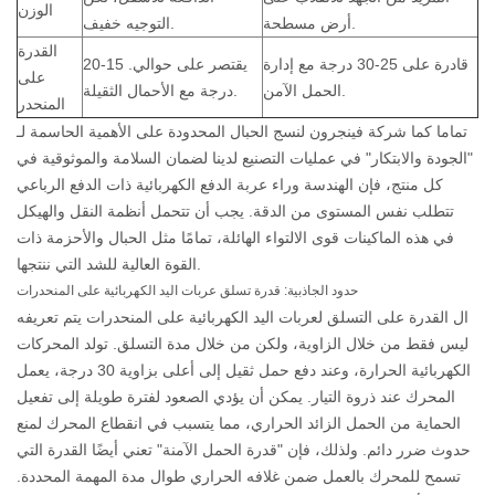
الوزن
أرض مسطحة.
التوجيه خفيف.
القدرة
قادرة على 25-30 درجة مع إدارة
يقتصر على حوالي. 15-20
على
الحمل الآمن.
درجة مع الأحمال الثقيلة.
المنحدر
تماما كما
شركة فينجرون لنسج الحبال المحدودة
على الأهمية الحاسمة لـ
"الجودة والابتكار" في عمليات التصنيع لدينا لضمان السلامة والموثوقية في
كل منتج، فإن الهندسة وراء عربة الدفع الكهربائية ذات الدفع الرباعي
تتطلب نفس المستوى من الدقة. يجب أن تتحمل أنظمة النقل والهيكل
في هذه الماكينات قوى الالتواء الهائلة، تمامًا مثل الحبال والأحزمة ذات
القوة العالية للشد التي ننتجها.
حدود الجاذبية: قدرة تسلق عربات اليد الكهربائية على المنحدرات
ال
القدرة على التسلق لعربات اليد الكهربائية على المنحدرات
يتم تعريفه
ليس فقط من خلال الزاوية، ولكن من خلال مدة التسلق. تولد المحركات
الكهربائية الحرارة، وعند دفع حمل ثقيل إلى أعلى بزاوية 30 درجة، يعمل
المحرك عند ذروة التيار. يمكن أن يؤدي الصعود لفترة طويلة إلى تفعيل
الحماية من الحمل الزائد الحراري، مما يتسبب في انقطاع المحرك لمنع
حدوث ضرر دائم. ولذلك، فإن "قدرة الحمل الآمنة" تعني أيضًا القدرة التي
تسمح للمحرك بالعمل ضمن غلافه الحراري طوال مدة المهمة المحددة.