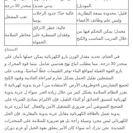
الموديل).
بدني شديد).
منحدر 30 درجة
قليل؛ محدودة بسعة البطارية،
عالية جدًا؛ حدود الرحلات
تعب المشغل
وليس علم وظائف الأعضاء.
يوميا.
عالية؛ خطر الانزلاق
معتدل؛ يمكن التحكم فيها من
وفقدان السيطرة على
مخاطر السلامة
خلال التدريب المناسب والكبح.
الحمولة.
الاستنتاج
في الختام، تحديد مقدار الوزن
بارو الكهربائية
يمكن حملها بأمان على
منحدر 30 درجة، مما يتطلب اتباع نهج هندسي شامل. بينما قوة المحرك و
بارو القوة الثقيلة لمواقع البناء
توفر التقييمات خطًا أساسيًا، ويجب على
المشغلين تقليل الحمل بشكل صارم لمراعاة الجاذبية وقيود الكبح
عربة يدوية كهربائية 4x4 لجميع التضاريس
وظروف الأرض. الاستفادة من أ
يعزز النظام السلامة بشكل كبير من خلال زيادة الجر. سواء ل
عربة يدوية
كهربائية لتنسيق الحدائق
أو البناء الثقيل، فإن الالتزام بمبادئ الفيزياء على
الضجيج التسويقي أمر ضروري للتشغيل الآمن والفعال. كما أبرزه
عربة
يدوية تعمل بالطاقة الكهربائية مقابل عربة يدوية
بالمقارنة، فإن الحل
الكهربائي ليس مجرد وسيلة راحة بل هو ضرورة للسلامة على المنحدرات
الشديدة. نحن ندرك أنه سواء كان الأمر يتعلق بقوة الحبل أو عزم دوران