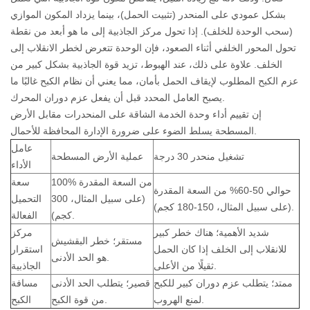
بشكل عمودي على المنحدر (تثبيت الحمل)، بينما يزداد المكون الموازي
(سحب الوحدة للخلف). إذا تحول مركز الجاذبية إلى ما هو أبعد من نقطة
تحول المحور الخلفي أثناء الصعود، فإن الوحدة تتعرض لخطر الانقلاب إلى
الخلف. علاوة على ذلك، عند الهبوط، تزيد قوة الجاذبية بشكل كبير من
عزم الكبح المطلوب لإيقاف الحمل بأمان، مما يعني أن نظام الكبح غالبًا ما
يصبح العامل المحدد قبل أن يفعل عزم دوران المحرك.
إن تقييم أداء وحدة الخدمة الشاقة على المنحدرات مقابل الأرض
المسطحة يسلط الضوء على ضرورة الإدارة المحافظة للأحمال.
عامل
تشغيل منحدر 30 درجة
عملية الأرض المسطحة
الأداء
100% من السعة المقدرة
سعة
حوالي 50-60% من السعة المقدرة
(على سبيل المثال، 300
التحميل
(على سبيل المثال، 150-180 كجم).
كجم).
الفعالة
شديد الأهمية؛ هناك خطر كبير
مركز
مستقر؛ خطر البقشيش
للانقلاب إلى الخلف إذا كان الحمل
استقرار
هو الحد الأدنى.
ثقيلًا من الأعلى.
الجاذبية
ممتد؛ يتطلب عزم دوران كبير للكبح
قصير؛ يتطلب الحد الأدنى
مسافة
لمنع الهروب.
من قوة الكبح.
الكبح