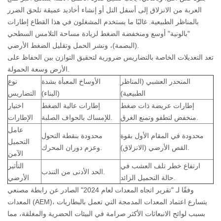
العربة من الانزلاق إلى أسفل التل أو إنشاء أخاديد عميقة تلحق الضرر
بالمناظر الطبيعية. غالبًا ما يستخدم المشغلون في هذا القطاع إطارات
"بالونية" أوسع ومنخفضة الضغط لزيادة مساحة التلامس السطحي
(البصمة)، ونشر الحمل وتقليل الضغط الأرضي.
تعد التعديلات الخاصة بالتضاريس ضرورية لتحقيق التوازن بين الحفاظ على
الأرض وسعة الحمولة.
المنحدر العشبي (المناظر
الأوساخ المعبأة بشدة
نوع
الطبيعية)
(البناء)
التضاريس
إطارات عريضة ذات ضغط
إطارات عالية الضغط
اختيار
منخفض لتطفو وتمنع الغرق.
للإمساك بالحواف الصلبة.
الإطارات
عامل
محدودة في المقام الأول بقوة
محدودة بنقطة التحول
التحميل
القص الأرضي (الانزلاق).
وعزم دوران المحرك.
الآمن
ارتفاع خطر تلف العشب في
التأثير
الحد الأدنى من التندب.
حالة التحميل الزائد.
الأرضي
وفقًا لـ "تقرير اتجاه المعدات لعام 2024" الصادر عن رابطة مصنعي
المعدات (AEM)، يتسارع اعتماد المعدات المدمجة التي تعمل بالبطاريات
بسبب لوائح الانبعاثات الأكثر صرامة في البيئات الحضرية والمغلقة، مما