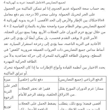
عامل القبضة: عربة يد كهربائية 4x4 لجميع التضاريس
يعد حساب سعة الحمولة عديم الجدوى إذا لم تتمكن الماكينة من الحصول
على الجر لتحريك الحمولة. وعلى منحدر 30 درجة، يتم دفع معامل
الاحتكاك بين الإطار والأرض إلى الحد الأقصى. أ
عربة يدوية كهربائية 4x4
لجميع التضاريس
يوفر النظام ميزة واضحة مقارنة بالنماذج القياسية 2 × 4
من خلال توزيع عزم الدوران على العجلات الأربع. وهذا يمنع دوران العجلة،
الأمر الذي لا يوقف التقدم فحسب، بل يمكن أيضًا أن يؤدي إلى حفر
الأخاديد في التربة الناعمة، مما يؤدي إلى زعزعة استقرار السيارة. تعد
أنماط مداس جميع التضاريس ذات العروات العميقة ضرورية "للعض" في
السطح، وتحويل الطاقة الكهربائية للمحرك إلى حركة تصاعدية بدلاً من
الطاقة الحركية المهدرة.
يحدد الاختيار بين أنظمة القيادة وأنواع الإطارات ما إذا كان الحمولة تتحرك
أو تنزلق الماكينة.
الدفع الرباعي (جميع التضاريس)
دفع ثنائي (خلفي)
ميزة
الجر على
ممتاز؛ عزم الدوران الموزع يقلل
فقير؛ قد تحفر العجلات
التربة
من الانزلاق.
الخلفية، وتفقد الزخم للأمام.
الرخوة
أقصى قبضة؛ ومع ذلك، يتطلب
يضغط الحمل على العجلات
توزيع
المزيد من الجهد للانقلاب على
الدافعة للأسفل، لكن