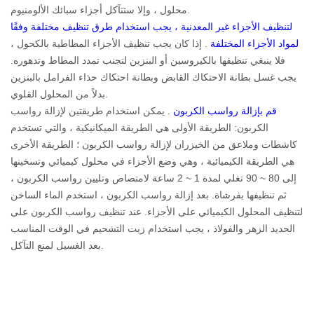
محلول ، وإلا ستتآكل أجزاء سبائك الألومنيوم.
لتنظيف الأجزاء غير المعدنية ، يجب استخدام طرق تنظيف مختلفة وفقًا
لمواد الأجزاء المختلفة
. إذا كان يجب تنظيف الأجزاء المطاطية بالكحول ،
فلا ينبغي تنظيفها بالكيروسين أو البنزين لتجنب تمدد المطاط وتدهوره.
يجب غسل بطانة الاحتكاك القابض وبطانة احتكاك حذاء الفرامل بالبنزين
بدلاً من المحلول القلوي.
قم بإزالة رواسب الكربون
. يمكن استخدام طريقتين لإزالة رواسب
الكربون: الطريقة الأولى هي الطريقة الميكانيكية ، والتي تستخدم
كاشطات وملاعق من الخيزران لإزالة رواسب الكربون ؛ الطريقة الأخرى
هي الطريقة الكيميائية ، وهي وضع الأجزاء في محلول كيميائي وتسخينها
إلى 80 ~ 90 تغلي لمدة 1 ~ 2 ساعة لامتصاص وتليين رواسب الكربون ،
ثم تنظيفها بفرشاة. بعد إزالة رواسب الكربون ، استخدم الماء الساخن
لتنظيف المحلول الكيميائي على الأجزاء. عند تنظيف رواسب الكربون على
الحديد الزهر والفولاذ ، يجب استخدام زيت التشحيم في الوقت المناسب
بعد الغسيل لمنع التآكل.