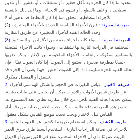
لتحديد ما إذا كان الجزء به تآكل خطير ، أو تشققات ، أو تقشير ، أو تلدين
سطحي ، أو تلف بالقطع ، أو تشوه في الانحناء ، وما إلى ذلك. بالنسبة
للأجزاء المطاطية ، تحقق مما إذا كان المطاط قد تدهور أم لا.
(2) طريقة المقارنة
: قارن الأجزاء القياسية الجديدة بالأجزاء المختبرة ،
وحدد الحالة الفنية للأجزاء المختبرة عن طريق المقارنة.
(3) الطريقة الصوتية
: سواء كانت أجزاء معينة من الأقراص أو الصناديق
المختلفة في الدراجة النارية بها تشققات ، وسواء كانت الأجزاء المتصلة
بالمسامير مفكوكة ، ولحامات الأجزاء الملحومة من الإطار ، يمكن ضربها
جميعًا بمطرقة صغيرة ، استمع إلى الصوت. إذا كان الصوت نقيًا ، فإن
الحالة الفنية للجزء سليمة ؛ إذا كان الصوت أجش ، فهذا يعني أن الجزء قد
تشقق أو المفصل مفكوك.
2. طريقة الاختبار
. قياس التغيرات في الحجم والشكل الهندسي للأجزاء
عن طريق قياس الأدوات والأدوات يمكن أن يحصل على بيانات دقيقة.
يمكن تحديد الحالة الفنية للجزء من خلال مقارنة نطاق الحد المسموح به.
تتميز هذه الطريقة بدقة عالية ، ولكن يجب التحقق بعناية من دقة أداة
القياس قبل الاختبار ويجب تحديد موضع القياس بشكل معقول.
3. طريقة الكشف
. يمكن استخدام طريقة الكشف عن العيوب الخفية
للأجزاء. في صيانة الدراجات النارية ، تُستخدم أبسط طرق طرق الغمر
بالزيت عمومًا ، أي أن الأجزاء المختبرة تنقع في الكيروسين أو الديزل