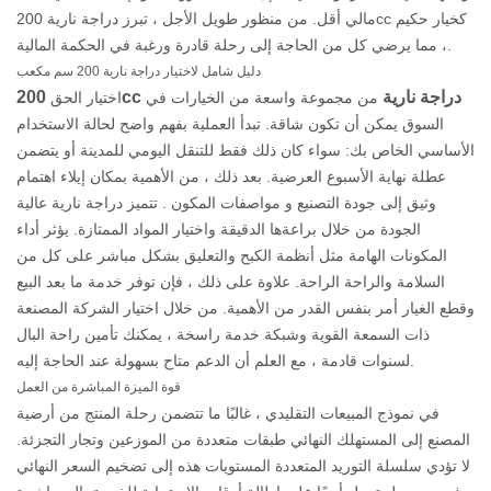
مالي أقل. من منظور طويل الأجل ، تبرز دراجة نارية 200cc كخيار حكيم
، مما يرضي كل من الحاجة إلى رحلة قادرة ورغبة في الحكمة المالية.
دليل شامل لاختيار دراجة نارية 200 سم مكعب
200cc دراجة نارية
من مجموعة واسعة من الخيارات في
اختيار الحق
السوق يمكن أن تكون شاقة. تبدأ العملية بفهم واضح لحالة الاستخدام
الأساسي الخاص بك: سواء كان ذلك فقط للتنقل اليومي للمدينة أو يتضمن
عطلة نهاية الأسبوع العرضية. بعد ذلك ، من الأهمية بمكان إيلاء اهتمام
وثيق إلى
جودة التصنيع
و
مواصفات المكون
. تتميز دراجة نارية عالية
الجودة من خلال براعةها الدقيقة واختيار المواد الممتازة. يؤثر أداء
المكونات الهامة مثل أنظمة الكبح والتعليق بشكل مباشر على كل من
السلامة والراحة الراحة. علاوة على ذلك ، فإن توفر خدمة ما بعد البيع
وقطع الغيار أمر بنفس القدر من الأهمية. من خلال اختيار الشركة المصنعة
ذات السمعة القوية وشبكة خدمة راسخة ، يمكنك تأمين راحة البال
لسنوات قادمة ، مع العلم أن الدعم متاح بسهولة عند الحاجة إليه.
قوة الميزة المباشرة من العمل
في نموذج المبيعات التقليدي ، غالبًا ما تتضمن رحلة المنتج من أرضية
المصنع إلى المستهلك النهائي طبقات متعددة من الموزعين وتجار التجزئة.
لا تؤدي سلسلة التوريد المتعددة المستويات هذه إلى تضخيم السعر النهائي