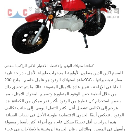
كفاءة استهلاك الوقود والاقتصاد: الاختيار الذكي للراكب المقتني
للمستهلكين الذين يعطون الأولوية للمدخرات طويلة الأجل ، دراجة نارية
كفاءة استهلاك الوقود
هو عامل حاسم. نماذج 200CC ، مقارنة بنظيراتها
العليا في الإزاحة ، تتميز عادة بالأميال المتفوقة. غالبًا ما يتم تحقيق ذلك
من خلال أنظمة حقن الوقود المتطورة وتصميم المحرك الأمثل ، مما
يضمن استخدام كل قطرة من الوقود بأكبر قدر ممكن من الكفاءة. هذا
يترجم إلى تكاليف تشغيل أقل بكثير للتنقل اليومي. إلى جانب تكاليف
الوقود ، تنعكس أيضًا الجدوى الاقتصادية طويلة الأجل في نفقات الصيانة.
هذه الدراجات أقل تعقيدًا بشكل عام ، مع أجزاء أكثر بأسعار معقولة
وأسهل في المصدر. وبالتالي ، فإن الخدمة الروتينية والإصلاحات هي عبء