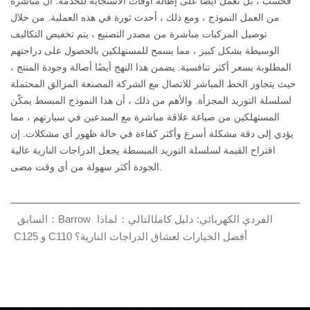
فحسب ، بل تعمل أيضًا على إطالة أوقات الاستجابة للخدمة. ال
مباشرة
من العمل
النموذج ، ومع ذلك ، أحدث ثورة في هذه العملية. من خلال
توصيل المركبات مباشرة من مصدر التصنيع ، يتم تخفيض التكاليف
الوسيطة بشكل كبير ، مما يسمح للمستهلكين بالحصول على دراجتهم
المطلوبة بسعر أكثر تنافسية. يضمن هذا النهج أيضًا أصالة وجودة المنتج ،
حيث يتجاوز الخط المباشر للاتصال مع الشركة المصنعة المزالق المحتملة
لسلسلة التوريد المجزأة. والأهم من ذلك ، أن هذا النموذج المبسط يمكّن
المستهلكين من صياغة علاقة مباشرة مع المبدعين في سيارتهم ، مما
يؤدي إلى دقة مشكلة أسرع وأكثر كفاءة في حالة ظهور أي مشكلات. إن
اقتراح القيمة لسلسلة التوريد المبسطة يجعل الدراجات النارية عالية
الجودة أكثر سهولة من أي وقت مضى.
السابق：Barrow الفردي الكهربائي: دليل كامل
التالي：لماذا
C125 و C110 أفضل الخيارات لعشاق الدراجات النارية؟