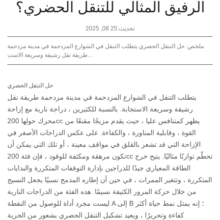
الرفيق المثالي للتنقل الحضري؟
تحديث:25 08, 2025
ملخص: حل التنقل الحضري يتطلب التنقل في الشوارع المزدحمة في مدينة مزدحمة
طريقة نقل رشيقة وسريعة الاست...
حل التنقل الحضري
يتطلب التنقل في الشوارع المزدحمة في مدينة مزدحمة طريقة نقل
رشيقة وسريعة الاستجابة. بالنسبة للكثيرين ، دراجة نارية مع إزاحة
يظهر كمتنافس عليا ، حيث يقدم مزيجًا مقنعًا من
200cc
محرك حولها
القوة ، وقابلية المناورة ، والكفاءة. على عكس الدراجات الأصغر في
الإزاحة التي قد تشعر بالقلق في مواقف معينة ، أو تلك التي يمكن أن
تكون مرهقة ومكثفة للوقود ، فإن فئة 200cc تحطّم توازنًا مثاليًا. يتيح خرج
الطاقة المعياري جيدًا للدراجين بإدارة التوقفات المتكررة والبدايات
المتكررة ، وتتغير الممرات ، في حين أن إطاره المدمج نسبيًا يجعل النسيج
من خلال حركة المرور الكثيفة نسيمًا. هذه الفئة من الدراجات النارية
ليست مجرد أداة للوصول من النقطة A إلى B ؛ إنه يمثل نمط حياة أكثر
كفاءة وتحريرًا ، ويعيد تشكيل التنقل الحضري بشعور من الحرية