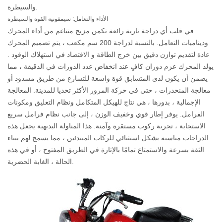
والسيطرة.
الأداء والتعامل: سيمفونية القوة والسيطرة
في قلب أي دراجة نارية رائعة تكمن مزيج متناغم من أداء المحرك
وديناميات التعامل. بالنسبة لدراجة 200 سم مكعب ، يتم تصميم المحرك
عادة لتقديم توازن دقيق بين
خرج الطاقة
و
الاقتصاد في استهلاك الوقود
.
يولد المحرك عزم دوران كافٍ عند انخفاض عدد الدورات في الدقيقة ، مما
يضمن أن يكون لدى المتسابق قوة واسعة للتسارع من طريق مسدود أو
معالجة المنحدرات ، حتى في حركة المرور الأكثر تحديا للمدينة. المعالجة
الإجمالية ، بدورها ، هي نتاج للهيكل المتكامل ونظام التعليق ومكونات
الفرامل. يوفر إطار قوي وخفيف الوزن ، إلى جانب نظام فرامل سريع
الاستجابة ، تجربة ركوب مستقرة وآمنة. هذا المناولة البديهية يجعل هذه
الدراجات مناسبة بشكل استثنائي للركاب المبتدئين ، مما يسمح لهم ببناء
الثقة بسرعة والاستمتاع تمامًا بالإثارة في الطريق المفتوح ، أو في هذه
الحالة ، الغابة الحضرية.