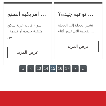
مكونات أمريكية الصنع RV
كيف تشتري عجلات ذات ثلاث عجلات ذات نوعية جيدة؟
سواء كانت عربة سكن
تشير العجلة إلى العجلة
متنقلة جديدة أو قديمة ،
الفعلية التي تدور أثناء ...
س...
عرض المزيد
عرض المزيد
‹‹
‹
13
14
15
16
17
›
››