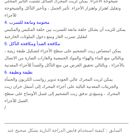
شيخوخة الأجزاء. يمكن لزيت المحرك السائل تشتيت التأثير المحلي
وتقليل اهتزاز واهتزاز الأجزاء. تأثير الحمل ، وتأخير التآكل والشيخوخة
للأجزاء
4. مختومة ومانعة للتسرب
يمكن للزيت أن يشكل حلقة مانعة للتسرب بين حلقة المكبس والمكبس
لتقليل تسرب الغاز ومنع دخول الملوثات الخارجية
5. مكافحة الصدأ ومكافحة التآكل
يمكن امتصاص زيت التشحيم على سطح الأجزاء لتشكيل طبقة زيتية ،
وبالتالي منع الماء والهواء والمواد الحمضية والغازات الضارة من الاتصال
بالأجزاء ، وبالتالي تحقيق الغرض من منع التآكل والصدأ للأجزاء المعدنية.
6. نظيفة ونظيفة
يمكن لزيت المحرك عالي الجودة تدوير رواسب الكربون والحمأة
والجزيئات المعدنية البالية على أجزاء المحرك إلى أسفل خزان زيت
المحرك ، وسيؤدي تدفق زيت التشحيم إلى غسل الأوساخ على سطح
العمل للأجزاء.
/
السابق：كيفية استخدام قابض الدراجة النارية بشكل صحيح عند