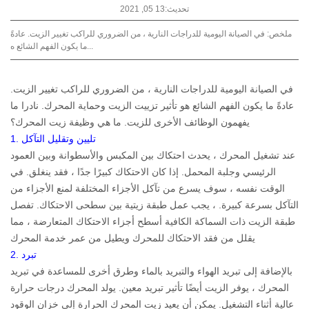
تحديث:13 05, 2021
ملخص: في الصيانة اليومية للدراجات النارية ، من الضروري للراكب تغيير الزيت. عادةً
ما يكون الفهم الشائع ه...
في الصيانة اليومية للدراجات النارية ، من الضروري للراكب تغيير الزيت.
عادةً ما يكون الفهم الشائع هو تأثير تزييت الزيت وحماية المحرك. نادرا ما
يفهمون الوظائف الأخرى للزيت. ما هي وظيفة زيت المحرك؟
1. تليين وتقليل التآكل
عند تشغيل المحرك ، يحدث احتكاك بين المكبس والأسطوانة وبين العمود
الرئيسي وجلبة المحمل. إذا كان الاحتكاك كبيرًا جدًا ، فقد ينغلق. في
الوقت نفسه ، سوف يسرع من تآكل الأجزاء المختلفة لمنع الأجزاء من
التآكل بسرعة كبيرة. ، يجب عمل طبقة زيتية بين سطحى الاحتكاك. تفصل
طبقة الزيت ذات السماكة الكافية أسطح أجزاء الاحتكاك المتعارضة ، مما
يقلل من فقد الاحتكاك للمحرك ويطيل من عمر خدمة المحرك
2. تبرد
بالإضافة إلى تبريد الهواء والتبريد بالماء وطرق أخرى للمساعدة في تبريد
المحرك ، يوفر الزيت أيضًا تأثير تبريد معين. يولد المحرك درجات حرارة
عالية أثناء التشغيل. يمكن أن يعيد زيت المحرك الحرارة إلى خزان الوقود